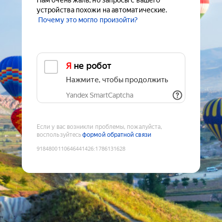
Нам очень жаль, но запросы с вашего
устройства похожи на автоматические.
Почему это могло произойти?
Я не робот
Нажмите, чтобы продолжить
Yandex SmartCaptcha
Если у вас возникли проблемы, пожалуйста,
воспользуйтесь
формой обратной связи
9184800110646441426
:
1786131628