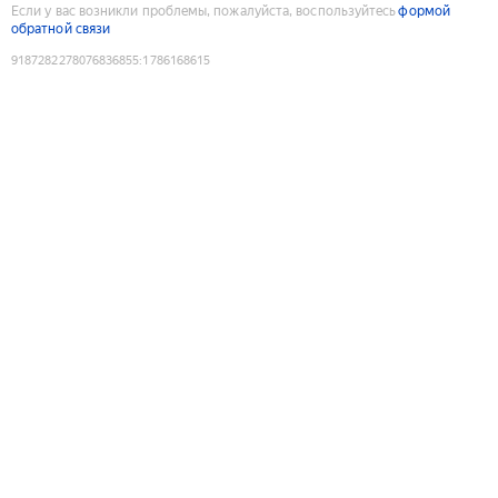
Если у вас возникли проблемы, пожалуйста, воспользуйтесь
формой
обратной связи
9187282278076836855
:
1786168615