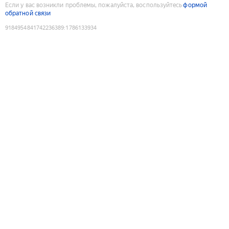
Если у вас возникли проблемы, пожалуйста, воспользуйтесь
формой
обратной связи
9184954841742236389
:
1786133934