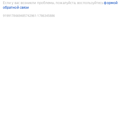
Если у вас возникли проблемы, пожалуйста, воспользуйтесь
формой
обратной связи
9199178669485742961
:
1786345886