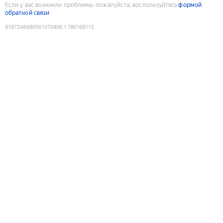
Если у вас возникли проблемы, пожалуйста, воспользуйтесь
формой
обратной связи
9187248680561570406
:
1786168115