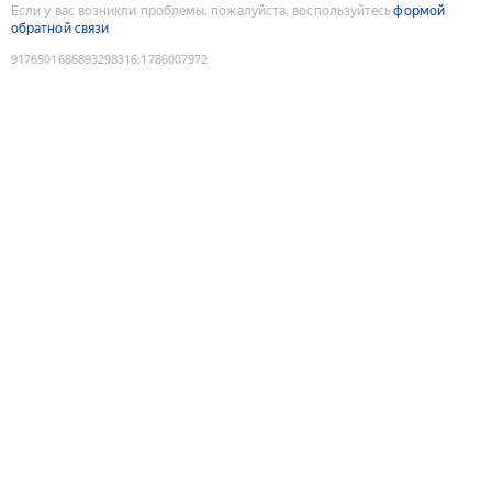
Если у вас возникли проблемы, пожалуйста, воспользуйтесь
формой
обратной связи
9176501686893298316
:
1786007972