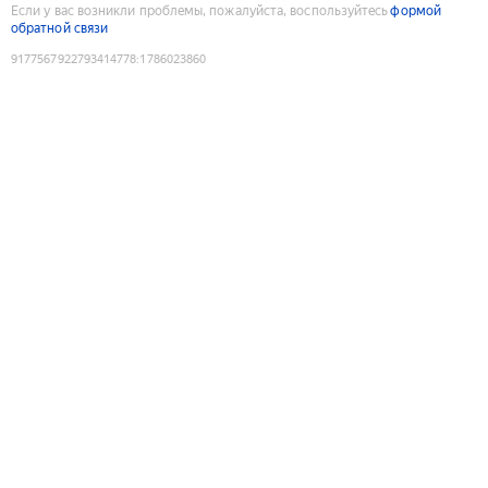
Если у вас возникли проблемы, пожалуйста, воспользуйтесь
формой
обратной связи
9177567922793414778
:
1786023860