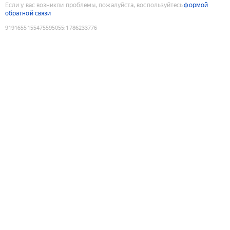
Если у вас возникли проблемы, пожалуйста, воспользуйтесь
формой
обратной связи
9191655155475595055
:
1786233776