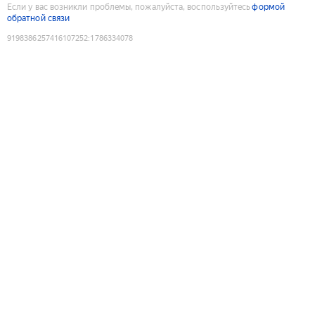
Если у вас возникли проблемы, пожалуйста, воспользуйтесь
формой
обратной связи
9198386257416107252
:
1786334078