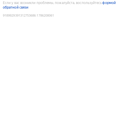
Если у вас возникли проблемы, пожалуйста, воспользуйтесь
формой
обратной связи
9189929391312753686
:
1786208061