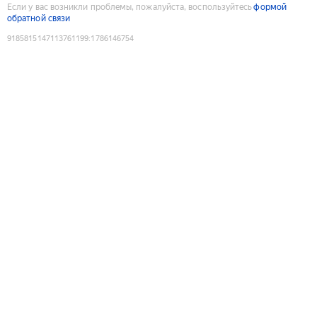
Если у вас возникли проблемы, пожалуйста, воспользуйтесь
формой
обратной связи
9185815147113761199
:
1786146754