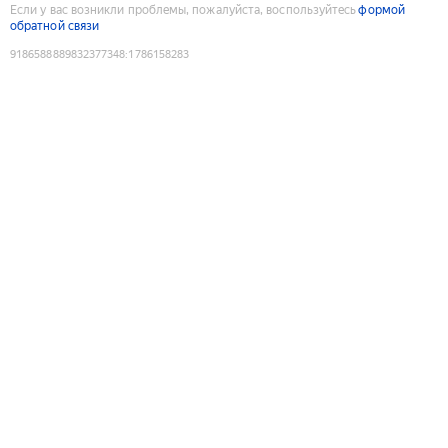
Если у вас возникли проблемы, пожалуйста, воспользуйтесь
формой
обратной связи
9186588889832377348
:
1786158283