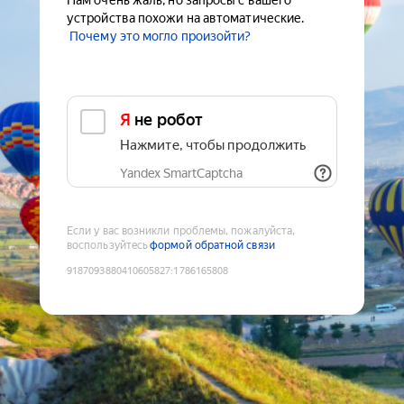
Нам очень жаль, но запросы с вашего
устройства похожи на автоматические.
Почему это могло произойти?
Я не робот
Нажмите, чтобы продолжить
Yandex SmartCaptcha
Если у вас возникли проблемы, пожалуйста,
воспользуйтесь
формой обратной связи
9187093880410605827
:
1786165808