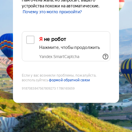
Нам очень жаль, но запросы с вашего
устройства похожи на автоматические.
Почему это могло произойти?
Я не робот
Нажмите, чтобы продолжить
Yandex SmartCaptcha
Если у вас возникли проблемы, пожалуйста,
воспользуйтесь
формой обратной связи
9187083847567809273
:
1786165659