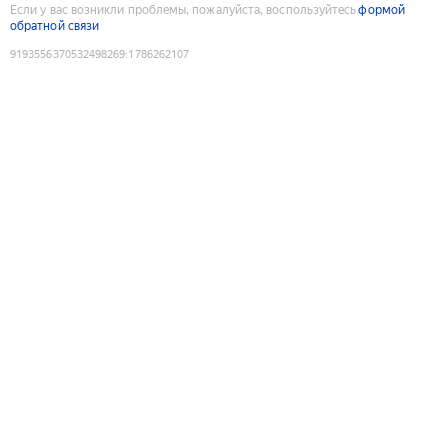
Если у вас возникли проблемы, пожалуйста, воспользуйтесь
формой
обратной связи
9193556370532498269
:
1786262107