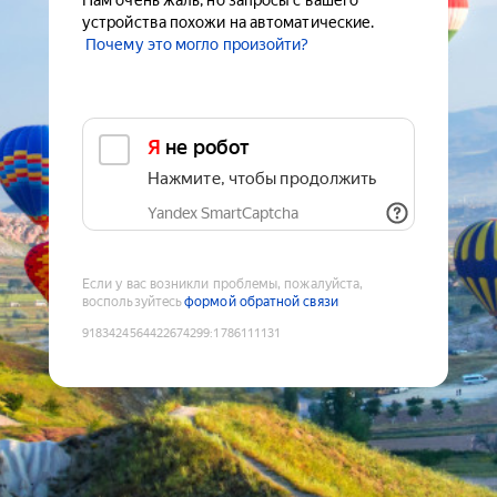
Нам очень жаль, но запросы с вашего
устройства похожи на автоматические.
Почему это могло произойти?
Я не робот
Нажмите, чтобы продолжить
Yandex SmartCaptcha
Если у вас возникли проблемы, пожалуйста,
воспользуйтесь
формой обратной связи
9183424564422674299
:
1786111131