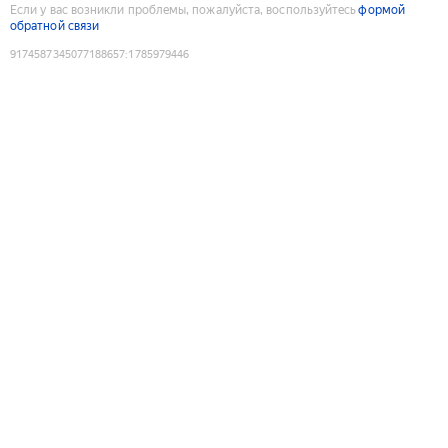
Если у вас возникли проблемы, пожалуйста, воспользуйтесь
формой
обратной связи
9174587345077188657
:
1785979446