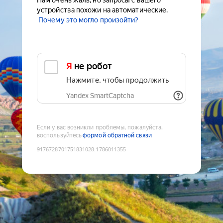
Нам очень жаль, но запросы с вашего
устройства похожи на автоматические.
Почему это могло произойти?
Я не робот
Нажмите, чтобы продолжить
Yandex SmartCaptcha
Если у вас возникли проблемы, пожалуйста,
воспользуйтесь
формой обратной связи
9176728701751831028
:
1786011355