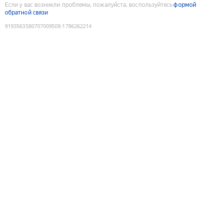
Если у вас возникли проблемы, пожалуйста, воспользуйтесь
формой
обратной связи
9193563580707009509
:
1786262214