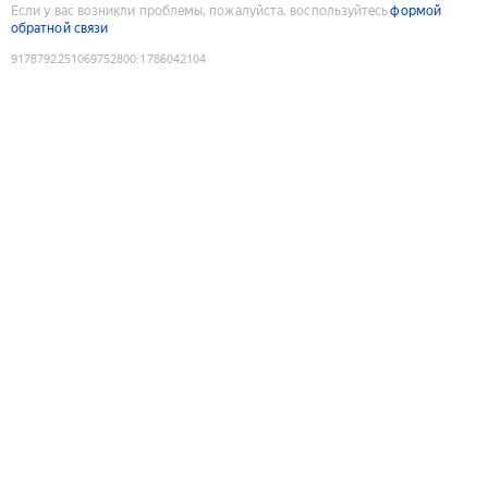
Если у вас возникли проблемы, пожалуйста, воспользуйтесь
формой
обратной связи
9178792251069752800
:
1786042104