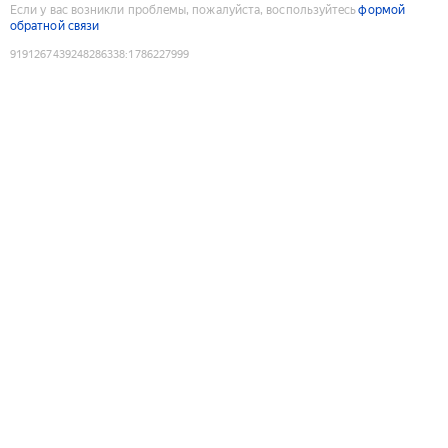
Если у вас возникли проблемы, пожалуйста, воспользуйтесь
формой
обратной связи
9191267439248286338
:
1786227999