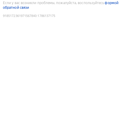
Если у вас возникли проблемы, пожалуйста, воспользуйтесь
формой
обратной связи
9185172361971567840
:
1786137175