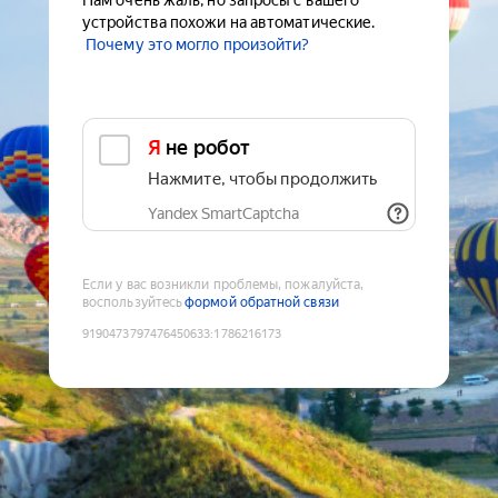
Нам очень жаль, но запросы с вашего
устройства похожи на автоматические.
Почему это могло произойти?
Я не робот
Нажмите, чтобы продолжить
Yandex SmartCaptcha
Если у вас возникли проблемы, пожалуйста,
воспользуйтесь
формой обратной связи
9190473797476450633
:
1786216173