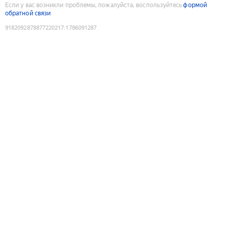
Если у вас возникли проблемы, пожалуйста, воспользуйтесь
формой
обратной связи
9182092878877220217
:
1786091287