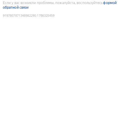
Если у вас возникли проблемы, пожалуйста, воспользуйтесь
формой
обратной связи
9197807871348982290
:
1786325459