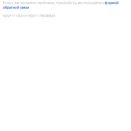
Если у вас возникли проблемы, пожалуйста, воспользуйтесь
формой
обратной связи
9202111135313179247
:
1786389583