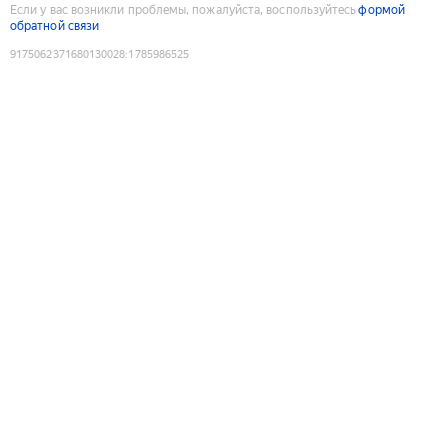
Если у вас возникли проблемы, пожалуйста, воспользуйтесь
формой
обратной связи
9175062371680130028
:
1785986525