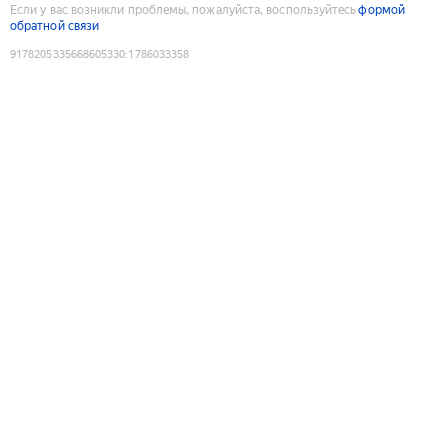
Если у вас возникли проблемы, пожалуйста, воспользуйтесь
формой
обратной связи
9178205335668605330
:
1786033358