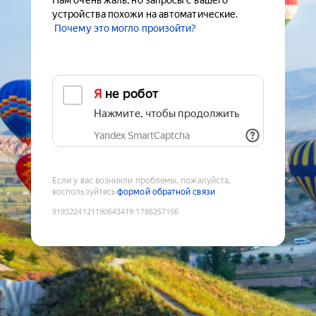
Нам очень жаль, но запросы с вашего
устройства похожи на автоматические.
Почему это могло произойти?
Я не робот
Нажмите, чтобы продолжить
Yandex SmartCaptcha
Если у вас возникли проблемы, пожалуйста,
воспользуйтесь
формой обратной связи
9193224121190643419
:
1786257156