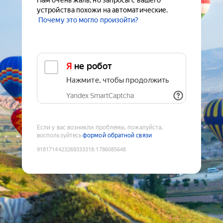
Нам очень жаль, но запросы с вашего
устройства похожи на автоматические.
Почему это могло произойти?
Я не робот
Нажмите, чтобы продолжить
Yandex SmartCaptcha
Если у вас возникли проблемы, пожалуйста,
воспользуйтесь
формой обратной связи
9181714423269333318
:
1786085648