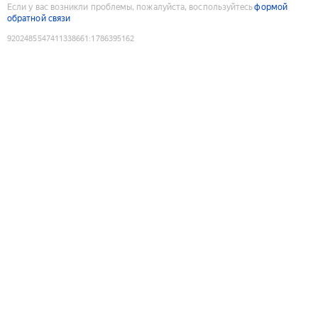
Если у вас возникли проблемы, пожалуйста, воспользуйтесь
формой
обратной связи
9202485547411338661
:
1786395162