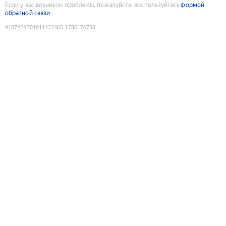
Если у вас возникли проблемы, пожалуйста, воспользуйтесь
формой
обратной связи
9187424701811422465
:
1786170738