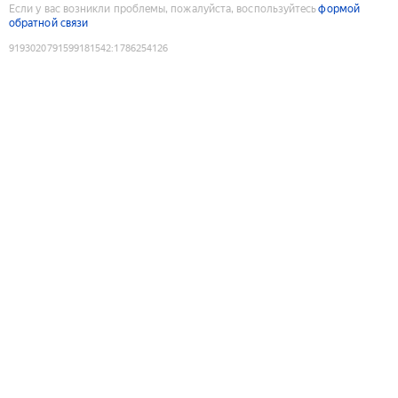
Если у вас возникли проблемы, пожалуйста, воспользуйтесь
формой
обратной связи
9193020791599181542
:
1786254126