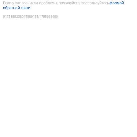
Если у вас возникли проблемы, пожалуйста, воспользуйтесь
формой
обратной связи
9175188238045569188
:
1785988400