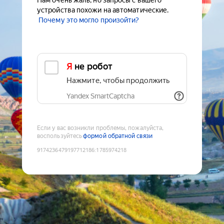
Нам очень жаль, но запросы с вашего
устройства похожи на автоматические.
Почему это могло произойти?
Я не робот
Нажмите, чтобы продолжить
Yandex SmartCaptcha
Если у вас возникли проблемы, пожалуйста,
воспользуйтесь
формой обратной связи
9174236479197712186
:
1785974218