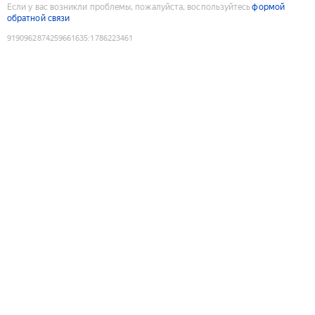
Если у вас возникли проблемы, пожалуйста, воспользуйтесь
формой
обратной связи
9190962874259661635
:
1786223461