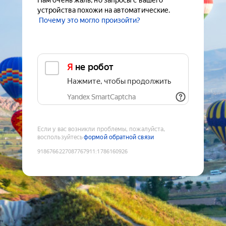
Нам очень жаль, но запросы с вашего
устройства похожи на автоматические.
Почему это могло произойти?
Я не робот
Нажмите, чтобы продолжить
Yandex SmartCaptcha
Если у вас возникли проблемы, пожалуйста,
воспользуйтесь
формой обратной связи
9186766227087767911
:
1786160926