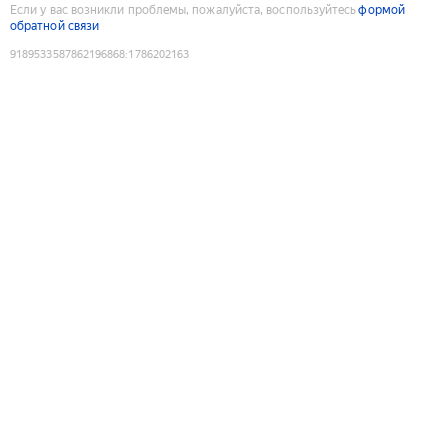
Если у вас возникли проблемы, пожалуйста, воспользуйтесь
формой
обратной связи
9189533587862196868
:
1786202163