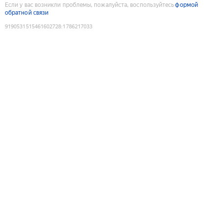
Если у вас возникли проблемы, пожалуйста, воспользуйтесь
формой
обратной связи
9190531515461602728
:
1786217033