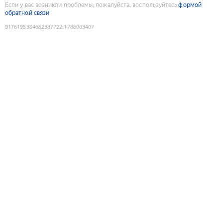
Если у вас возникли проблемы, пожалуйста, воспользуйтесь
формой
обратной связи
9176195304662387722
:
1786003407