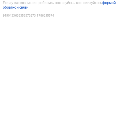
Если у вас возникли проблемы, пожалуйста, воспользуйтесь
формой
обратной связи
9190433633356373273
:
1786215574