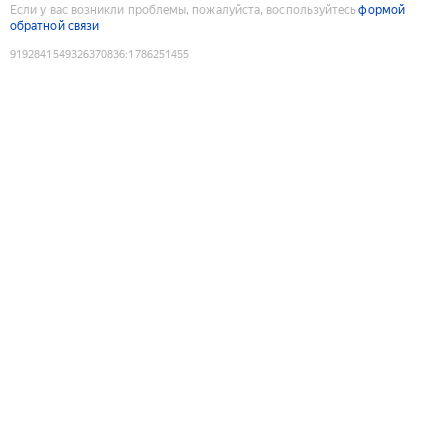
Если у вас возникли проблемы, пожалуйста, воспользуйтесь
формой
обратной связи
9192841549326370836
:
1786251455