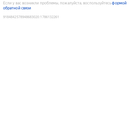
Если у вас возникли проблемы, пожалуйста, воспользуйтесь
формой
обратной связи
9184842578948683020
:
1786132261