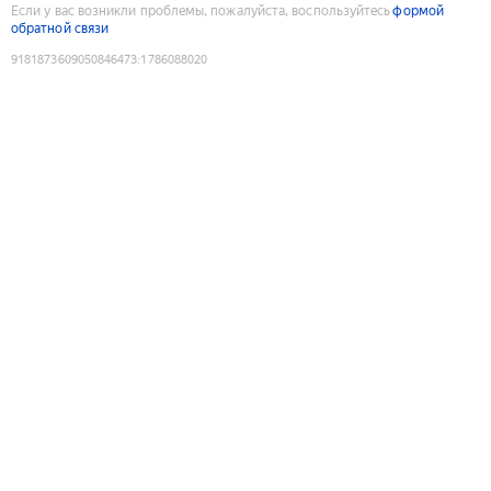
Если у вас возникли проблемы, пожалуйста, воспользуйтесь
формой
обратной связи
9181873609050846473
:
1786088020