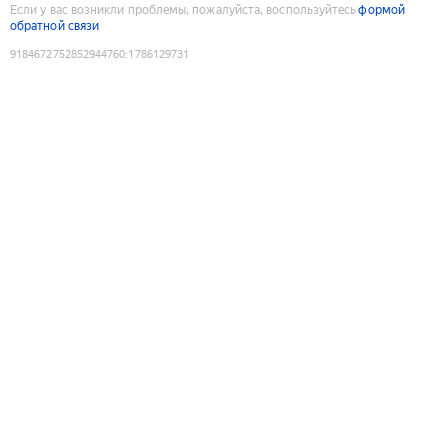
Если у вас возникли проблемы, пожалуйста, воспользуйтесь
формой
обратной связи
9184672752852944760
:
1786129731