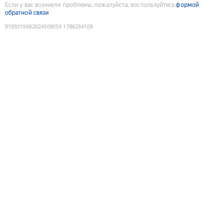
Если у вас возникли проблемы, пожалуйста, воспользуйтесь
формой
обратной связи
9193019682624509054
:
1786254109