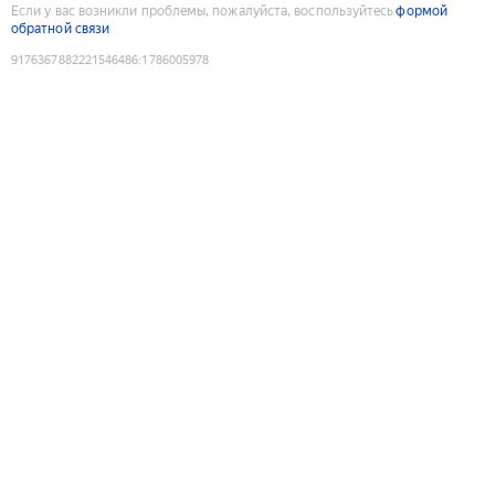
Если у вас возникли проблемы, пожалуйста, воспользуйтесь
формой
обратной связи
9176367882221546486
:
1786005978