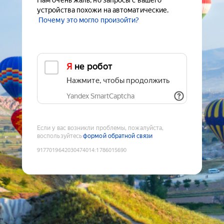
Нам очень жаль, но запросы с вашего
устройства похожи на автоматические.
Почему это могло произойти?
Я не робот
Нажмите, чтобы продолжить
Yandex SmartCaptcha
Если у вас возникли проблемы, пожалуйста,
воспользуйтесь
формой обратной связи
9177019642030474014
:
1786015690