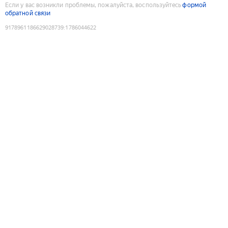
Если у вас возникли проблемы, пожалуйста, воспользуйтесь
формой
обратной связи
9178961186629028739
:
1786044622