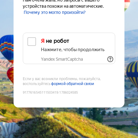
Нам очень жаль, но запросы с вашего
устройства похожи на автоматические.
Почему это могло произойти?
Я не робот
Нажмите, чтобы продолжить
Yandex SmartCaptcha
Если у вас возникли проблемы, пожалуйста,
воспользуйтесь
формой обратной связи
9177616545111503419
:
1786024585